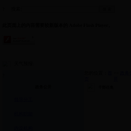
搜索:
?
此页面上的内容需要较新版本的 Adobe Flash Player。
天气预报:
您的位置：
首
>>
政务
?
页
开
政务公开
干部任免
领导分工
机构职能
内设机构