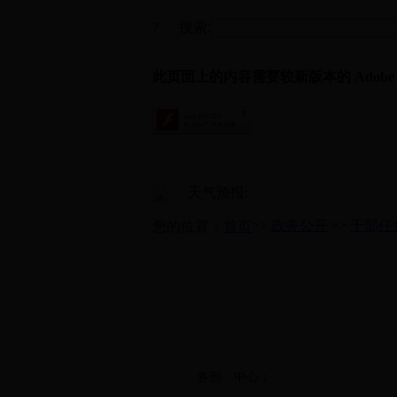
搜索:
?
此页面上的内容需要较新版本的 Adobe Fla
天气预报:
>>
政务公开
>>
干部任
您的位置：
首页
各部、中心：