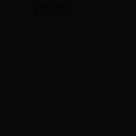
设为首页
|
收藏本
?
页
]