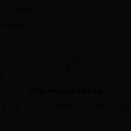
sh Player。
潮汐预
报：
免
关于赵月明同志职务任免的通知
发布日期：2018-07-18
浏览次数：
字号：[
大
中
小