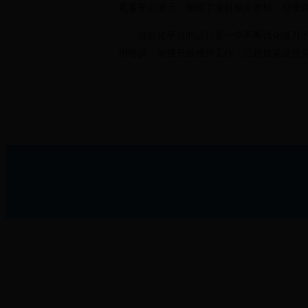
观看平台演示，审阅了项目相关资料。经质
信息化平台的运行是一个不断优化提升
用培训，加强升级维护工作；三是抓紧提供