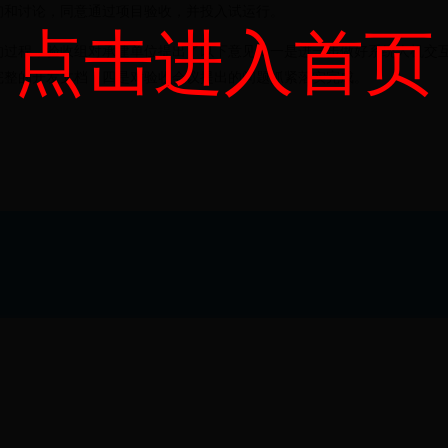
询和讨论，同意通过项目验收，并投入试运行。
点击进入首页
的过程，验收组对承建单位提出了以下意见：一是进一步做好系统人机交
完整的开发文档；四是对验收会议提出的问题抓紧落实完成。