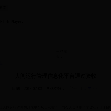
sh Player。
潮汐预
报：
理
大闸运行管理信息化平台通过验收
日期：2018-07-03
浏览次数：
字号：[
大
中
小
]
了曹娥江大闸运行管理信息化平台项目验收会，与会人员听取了宁波弘泰水利