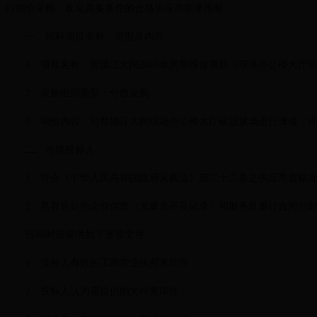
行询价采购，欢迎具备条件的合格供应商前来投标。
一、招标项目名称、类型及内容
1、项目名称：曹娥江大闸2018年房屋维修项目（现场办公楼大厅
2、采购组织类型：分散采购
3、询价内容：
对曹娥江大闸
现场办公楼大厅破损玻璃进行维修，
二、合格投标人
1、符合《中华人民共和国政府采购法》第二十二条之供应商资格
2、具有良好的企业信誉（无重大不良记录）和服务及履行合同的
投标时应提供如下资质文件：
1、投标人有效的工商营业执照复印件；
2、投标人认为需提供的文件复印件；