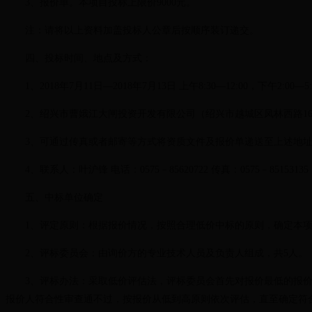
3、报价单。本项目投标上限价9000元。
注：请将以上资料加盖投标人公章后按顺序装订递交。
四、投标时间、地点及方式：
1、2018年7月11日—2018年7月13日 上午8:30—12:00，下午2:00—5:
2、绍兴市曹娥江大闸投资开发有限公司（绍兴市越城区凤林西路16
3、可通过传真或者邮寄等方式将资质文件及报价单递送至上述地
4、联系人：叶沪锋 电话：0575－85620722 传真：0575－85153135
五、中标单位确定
1、评定原则：根据报价情况，按照合理低价中标的原则，确定本
2、评标委员会：由询价方的专业技术人员及负责人组成，共5人。
3、评标办法：采取低价评估法，评标委员会首先对报价最低的报
报价人符合性审查通不过，按报价从低到高原则依次评估，直至确定符