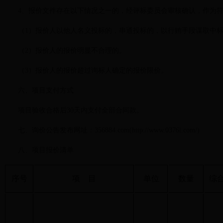
4、报价文件存在以下情况之一的，经评标委员会审核确认，作为
（1）报价人以他人名义投标的，串通投标的，以行贿手段谋取中
（2）报价人的报价明显不合理的。
（3）报价人的报价超过询标人确定的报价限价。
六、项目支付方式
项目验收合格后30天内支付全部合同款。
七、询价公告发布网址：356884.com(http://www.0376i.com/)
八、项目报价清单
序号
项
目
单位
数量
综