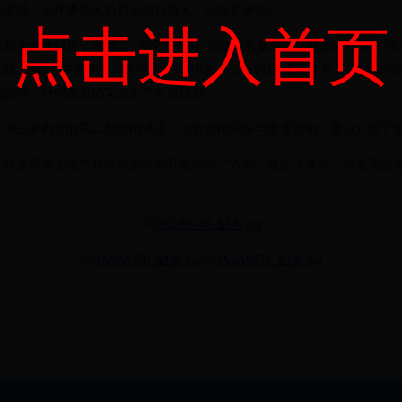
员讲话，全体事业人员和企业负责人、班组长参加。
点击进入首页
相关文件精神，布置了 “安全生产月”活动方案要求，并就如何开展好“
职工确立“生命至上，安全发展”的理念。二是创新“安全生产月”活动的
我完善、持续改进的安全生产长效机制。
产为主要内容的第二期大闸讲堂，结合大闸实际与重要案例，重点介绍了
一步全局安全生产月活动的顺利开展指明了方向，提出了要求，有效预防