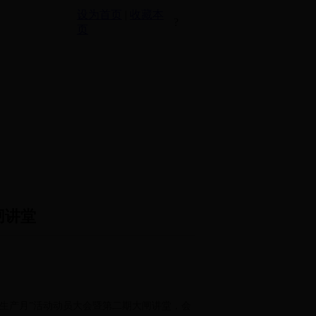
设为首页
|
收藏本
?
页
闸讲堂
安全生产月”活动动员大会暨第二期大闸讲堂，会