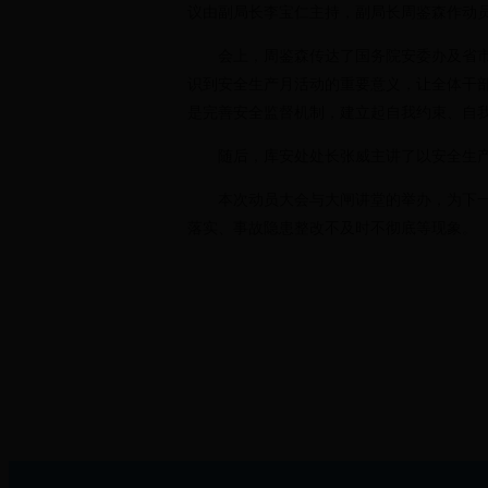
议由副局长李宝仁主持，副局长周鉴森作动
会上，周鉴森传达了国务院安委办及省市
识到安全生产月活动的重要意义，让全体干部
是完善安全监督机制，建立起自我约束、自
随后，库安处处长张威主讲了以安全生
本次动员大会与大闸讲堂的举办，为下
落实、事故隐患整改不及时不彻底等现象。