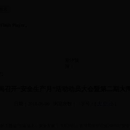
sh Player。
潮汐预
报：
态
局召开“安全生产月”活动动员大会暨第二期大
日期：2018-06-06
浏览次数：
字号：[
大
中
小
]
的主题是“生命至上，安全发展”。5月28日，管理局组织召开2018年“