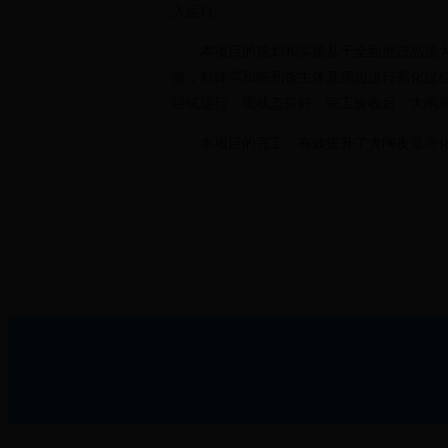
入运行。
本项目的规划和实施基于全面推进品质
修，对碑亭和陈列馆主体及周边进行亮化提档。
经试运行，现状态良好。完工验收后，大闸
本项目的完工，有效提升了大闸夜景亮