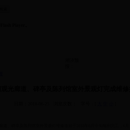
sh Player。
潮汐预
报：
度
闸观光廊道、碑亭及陈列馆室外景观灯完成维修
日期：2018-06-25
浏览次数：
字号：[
大
中
小
]
廊道、碑亭及陈列馆室外景观灯维修项目于2018年6月中旬顺利完工，6