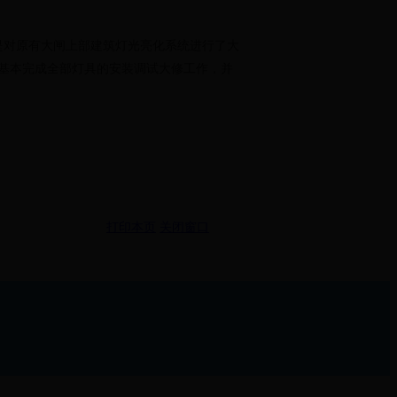
是对原有大闸上部建筑灯光亮化系统进行了大
旬前基本完成全部灯具的安装调试大修工作，并
打印本页
关闭窗口