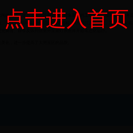
点击进入首页
大闸的建设，提高大闸景区的影响力和集聚力的工作目标。项目主要任务
项目于2018年4月10日完成公开招标，4月13日正式开工。至6月中
观光廊道、碑亭及陈列馆室外景观灯系统将开始常态化运行。
化美化，进一步提高了大闸景区的品质。