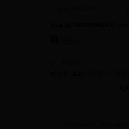
搜索：
?
此页面上的内容需要较新版本的 Adobe Fla
天气预报:
>>
运行管理
>>
运行调
您的位置：
首页
大
经过2个月的紧张施工，曹娥江大闸观光