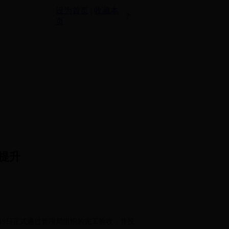
设为首页
|
收藏本
?
页
提升
月19日正式通过管理局组织的完工验收，并投