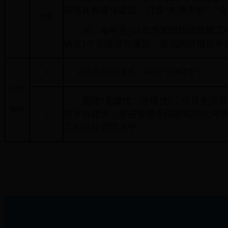
规范化标准化建设，打造“先锋支部”，
带面
10．每年至少1次为党组织或党建工
确定1个党建研究课题，形成调研报告并
1
提高党员综合素质，举办好“大闸讲堂”。
个性
围绕“党建优、业绩优”，引导党员带
项目
理平台建设，推进管理手段的现代化与
2
工程运行管理水平。