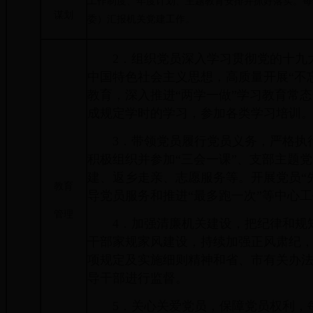
工作制度、年度计划、主题教育安排并抓好落实。每
谋划
委）汇报机关党建工作。
2．组织党员深入学习贯彻党的十九
中国特色社会主义思想，高质量开展“不
教育，深入推进“两学一做”学习教育常
成规定学时的学习，参加各类学习培训
3．带领党员履行党员义务，严格执
积极组织并参加“三会一课”、支部主题
建、返乡走亲、志愿服务等。开展党员“
教育
导党员服务和推进“最多跑一次”等中心
管理
4．加强清廉机关建设，把纪律和规
干部家规家风建设，持续加强正风肃纪
项规定及实施细则精神和省、市有关办
导干部进行监督。
5．关心关爱党员，保障党员权利，每