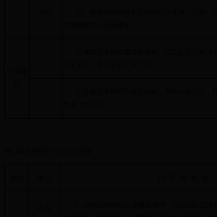
保障
10．支持和保障机关党群组织认真履行职责，按
织党建阵地规范化建设。
带领党员干部实践民生水利、打造品质大闸,做
1
更加全面、景区影响更加广泛。
个性项
目
引导党员干部带头改进作风，带头干事担当，带
2
事项”按时落实。
部门机关党组织书记责任清单
类别
项目
内 容 和 标 准
1．按照新时代机关党建新要求，结合实际主持制
统筹