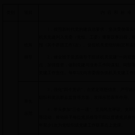
类别
项目
内 容 和 标 准
1．按照新时代党的建设总要求，坚决贯彻落实
机关党建列入党委（党组、工委）重要议事日程，每
统筹
报（其中群团工作1次）。督促机关党组织制定和实
领导
2．健全班子党员领导干部抓机关党建“一岗双责
点，加强督查，做到党建与业务工作同谋划、同部
党建工作责任。每年1次向市委报告抓机关党建工作
3．强化“四个意识”，在坚定理想信念、严守政
组织和党员群众监督等方面，发挥示范表率作用。
率先
4．带头参加“三会一课”、党员民主评议、支部
示范
等活动，推动班子每位党员领导干部以普通党员身
年至少1次为党组织或党建工作联系点上党课。