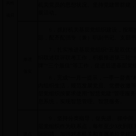
共性
机关党员的思想状况。坚持党建带群建
展活动。
项目
6．抓好机关基层党组织建设，按期
部，配齐配强专（兼）职副书记、支部
7．扎实推进基层党组织“五星双优”
织联述联评联考工作，积极推进第三轮“先
推进
牌”“三个最佳”等工作，促进后进基层党
落实
8．完成“一月一提示，一季一督查”
内组织生活，规范发展党员、党费收缴
层党组织按要求使用“智慧党建”管理服
息系统，实现智慧管理、智慧服务。
9．坚持分类指导，促先进、抓中间、带
层党组织作为联系点，每年至少3次到联
际问题。加强对本机关和直属单位党建
抓点