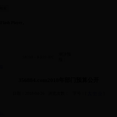
sh Player。
潮汐预
5月23日：多云23~30℃
报：
知
356884.com2018年部门预算公开
日期：2018-04-26
浏览次数：
字号：[
大
中
小
]
局）