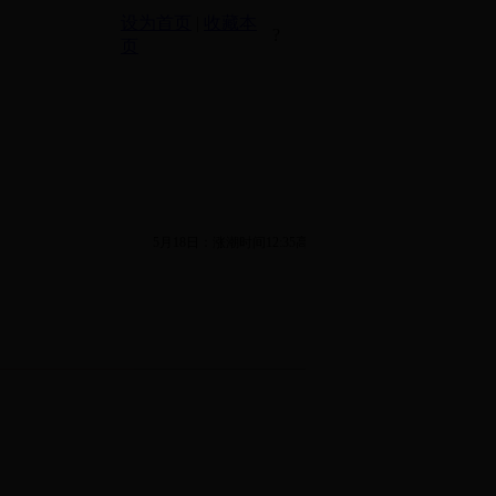
设为首页
|
收藏本
?
页
5月18日：涨潮时间12:35高潮位4.47m