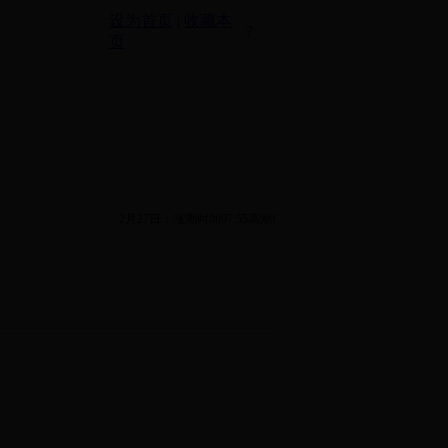
设为首页
|
收藏本
?
页
2月27日：涨潮时间07:55高潮位4.71m,涨潮时间20...