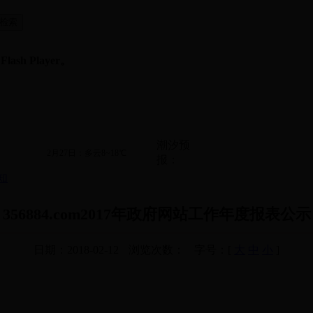
sh Player。
潮汐预
2月27日：多云8~18℃
报：
知
356884.com2017年政府网站工作年度报表公示
日期：2018-02-12
浏览次数：
字号：[
大
中
小
]