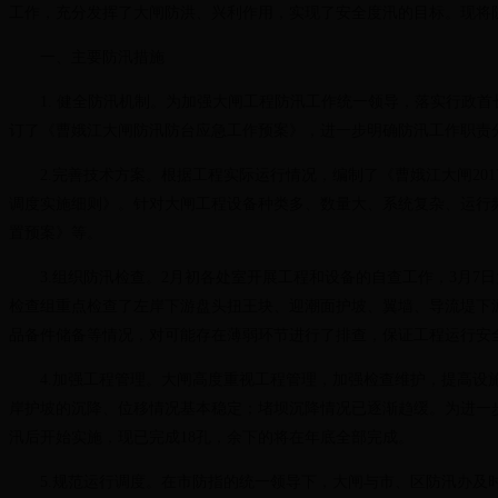
工作，充分发挥了大闸防洪、兴利作用，实现了安全度汛的目标。现将
一、主要防汛措施
1. 健全防汛机制。为加强大闸工程防汛工作统一领导，落实行政首
订了《曹娥江大闸防汛防台应急工作预案》，进一步明确防汛工作职责
2.完善技术方案。根据工程实际运行情况，编制了《曹娥江大闸20
调度实施细则》。针对大闸工程设备种类多、数量大、系统复杂、运行
置预案》等。
3.组织防汛检查。2月初各处室开展工程和设备的自查工作，3月7
检查组重点检查了左岸下游盘头扭王块、迎潮面护坡、翼墙、导流堤下
品备件储备等情况，对可能存在薄弱环节进行了排查，保证工程运行安
4.加强工程管理。大闸高度重视工程管理，加强检查维护，提高设施
岸护坡的沉降、位移情况基本稳定；堵坝沉降情况已逐渐趋缓。为进一步
汛后开始实施，现已完成18孔，余下的将在年底全部完成。
5.规范运行调度。在市防指的统一领导下，大闸与市、区防汛办及时