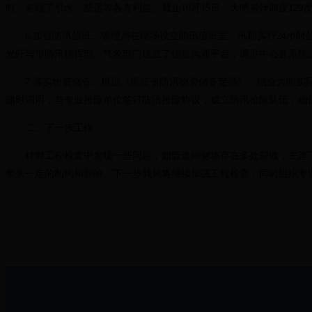
时，兼顾了引水、航运等各方利益。截止10月15日，大闸累计调度129次，
6.加强防汛值班。管理局在现场设立防汛值班室，汛期实行24小时
光纤与市防汛指挥部、气象部门建立了信息沟通平台，调度中心各系统
7.落实物资储备。根据《浙江省防汛物资储备定额》，结合大闸实际
随时调用，与专业抢险单位签订防汛抢险协议，成立防汛抢险队伍，确
二、下一步工作
针对工程检查中发现一些问题，如管道间侧墙存在多处裂缝，左岸下
带来一定的制约和影响。下一步我局将继续加强工程检查，同时组织专